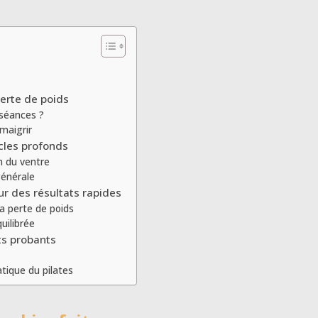
perte de poids
 séances ?
maigrir
scles profonds
n du ventre
générale
ur des résultats rapides
a perte de poids
uilibrée
ts probants
tique du pilates