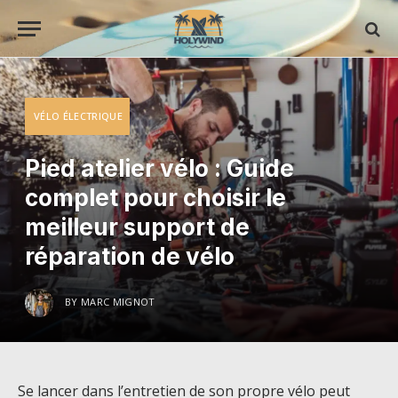
VÉLO ÉLECTRIQUE
Pied atelier vélo : Guide
complet pour choisir le
meilleur support de
réparation de vélo
BY
MARC MIGNOT
Se lancer dans l’entretien de son propre vélo peut