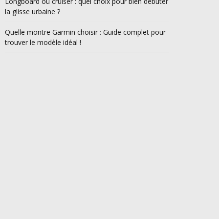
Longboard ou cruiser : quel choix pour bien débuter
la glisse urbaine ?
Quelle montre Garmin choisir : Guide complet pour
trouver le modèle idéal !