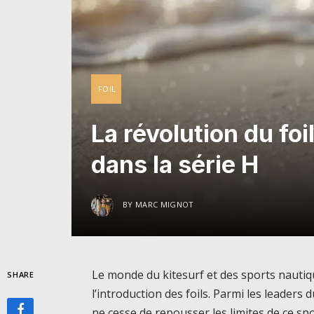
FOIL
La révolution du fo
dans la série H
BY
MARC MIGNOT
Le monde du kitesurf et des sports nautiq
SHARE
l’introduction des foils. Parmi les leader
ne cesse de repousser les limites de ce s