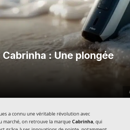
il Cabrinha : Une plongée
ues a connu une véritable révolution avec
s du marché, on retrouve la marque
Cabrinha
, qui
port grâce à ses innovations de pointe, notamment