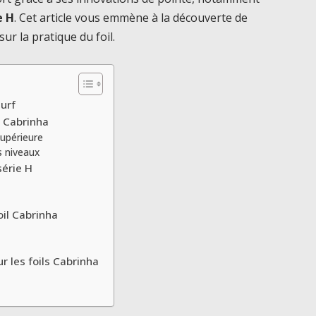
e H
. Cet article vous emmène à la découverte de
ur la pratique du foil.
surf
s Cabrinha
supérieure
s niveaux
série H
oil Cabrinha
 les foils Cabrinha