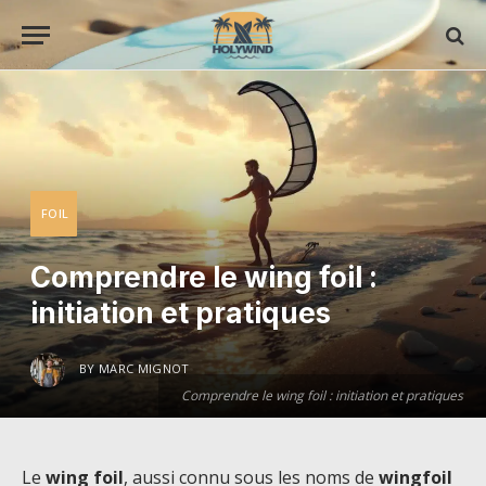
FOIL
Comprendre le wing foil :
initiation et pratiques
BY
MARC MIGNOT
Comprendre le wing foil : initiation et pratiques
Le
wing foil
, aussi connu sous les noms de
wingfoil