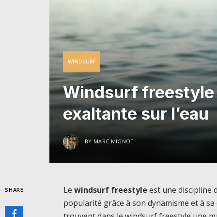
WINDSURF
Windsurf freestyle
exaltante sur l’eau
BY
MARC MIGNOT
Le
windsurf freestyle
est une discipline 
SHARE
popularité grâce à son dynamisme et à sa 
trouvent dans le windsurf freestyle une m