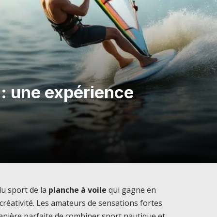
 : une expérience
du sport de la
planche à voile
qui gagne en
créativité. Les amateurs de sensations fortes
anière parfaite de combiner sport nautique et